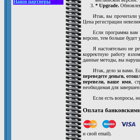
Наши партнеры
* Upgrade.
Обновлен
Итак, вы прочитали 
Цена регистрации невелик
Если программа вам 
версии, тем больше будет 
Я настоятельно не р
корректную работу взло
данные методы, вы наруша
Итак, дело за вами. 
переведете деньги, отош
перевели, ваше имя
, с
необходимая для заверше
Если есть вопросы, не
Оплата банковским
и свой email).