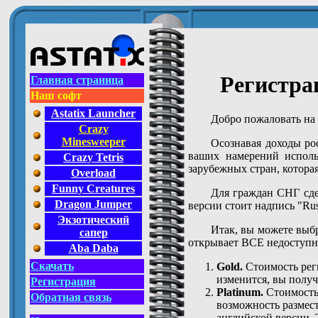
Регистра
Главная страница
Наш софт
Astatix Launcher
Добро пожаловать на 
Crazy
Minesweeper
Осознавая доходы рос
ваших намерений исполь
Crazy Tetris
зарубежных стран, которая
Overload
Funny Creatures
Для граждан СНГ сде
Dragon Jumper
версии стоит надпись "Rus
Экзотический
Итак, вы можете выб
сапер
открывает ВСЕ недоступн
Aba Daba
Скачать
Gold.
Стоимость рег
изменится, вы получ
Регистрация
Platinum.
Стоимость
Обратная связь
возможность размест
английской версии.