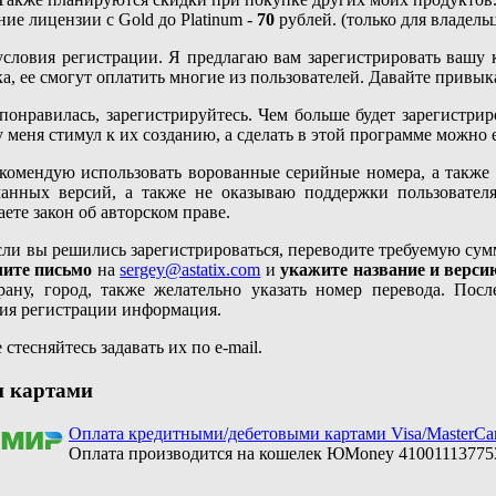
ие лицензии с Gold до Platinum -
70
рублей. (только для владель
условия регистрации. Я предлагаю вам зарегистрировать вашу к
а, ее смогут оплатить многие из пользователей. Давайте привы
понравилась, зарегистрируйтесь. Чем больше будет зарегистрир
у меня стимул к их созданию, а сделать в этой программе можно 
екомендую использовать ворованные серийные номера, а также
манных версий, а также не оказываю поддержки пользовател
ете закон об авторском праве.
Если вы решились зарегистрироваться, переводите требуемую с
лите письмо
на
sergey@astatix.com
и
укажите название и верси
трану, город, также желательно указать номер перевода. Пос
ния регистрации информация.
 стесняйтесь задавать их по e-mail.
и картами
Оплата кредитными/дебетовыми картами Visa/MasterCa
Оплата производится на кошелек ЮMoney 4100111377531