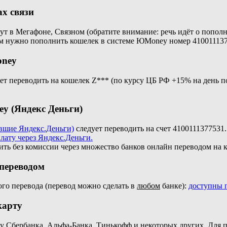
х связи
ут в Мегафоне, Связном (обратите внимание: речь идёт о пополне
ам нужно пополнить кошелек в системе ЮMoney номер 410011137
oney
ет переводить на кошелек
Z*** (по курсу ЦБ РФ +15% на день
y (Яндекс Деньги)
шие Яндекс.Деньги)
следует переводить на счет 4100111377531
лату через Яндекс.Деньги.
ить без комиссии через множество банков онлайн переводом на
переводом
ого перевода (перевод можно сделать в
любом
банке):
доступны п
карту
у Сбербанка, Альфа-Банка, Тинькофф и некоторых других. Для 