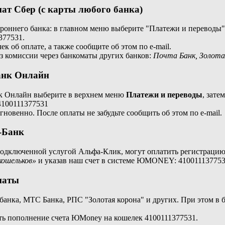
ат Сбер (с карты любого банка)
роннего банка: в главном меню выберите "Платежи и переводы"
377531.
ек об оплате, а также сообщите об этом по e-mail.
з комиссии через банкоматы других банков:
Почта Банк, Золотая
анк Онлайн
к Онлайн выберите в верхнем меню
Платежи и переводы
, зате
 4100111377531
новенно. После оплаты не забудьте сообщить об этом по e-mail.
-Банк
подключенной услугой Альфа-Клик, могут оплатить регистрацию
кошельков»
и указав наш счет в системе ЮMONEY: 4100111377531
маты
банка, МТС Банка, РПС "Золотая корона" и других. При этом в
ть пополнение счета ЮMoney на кошелек 4100111377531.